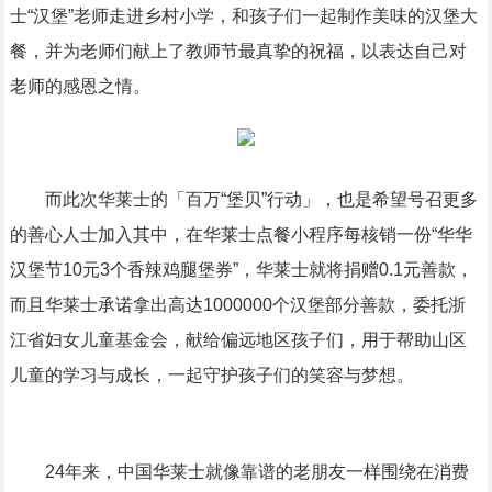
士“汉堡”老师走进乡村小学，和孩子们一起制作美味的汉堡大
餐，并为老师们献上了教师节最真挚的祝福，以表达自己对
老师的感恩之情。
而此次华莱士的「百万“堡贝”行动」，也是希望号召更多
的善心人士加入其中，在华莱士点餐小程序每核销一份“华华
汉堡节10元3个香辣鸡腿堡券”，华莱士就将捐赠0.1元善款，
而且华莱士承诺拿出高达1000000个汉堡部分善款，委托浙
江省妇女儿童基金会，献给偏远地区孩子们，用于帮助山区
儿童的学习与成长，一起守护孩子们的笑容与梦想。
24年来，中国华莱士就像靠谱的老朋友一样围绕在消费