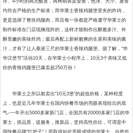
序、4小时的两次醒发，再烤制表皮金黄，色泽、大小、麦香
均符合严格的生产标准；而华莱士香辣鸡腿堡里夹的炸鸡，
更是选择了整块鸡腿肉，而且每一块都是严格遵守华莱士的
制作标准在门店现腌现炸的，这样才能制作出酥脆多汁、外
酥里嫩的美味炸鸡；最后再配上新鲜脆爽的生菜和美味的酱
汁，才有了让人垂涎三尺的华莱士香辣鸡腿堡。据了解，“华
华汉堡节”活动10天，在华莱士小程序上，10元3个美味又低
价的香辣鸡腿堡已爆卖超250万份！
华莱士之所以敢卖出“10元3堡”的超低价格，某种程度
上，也是近几年华莱士在国内快餐市场的亮眼表现给出的底
气--一年开出5000多家新门店，全国共有20000多家门店的华
莱士，抓品质，提服务，推新品，坚持高性价比，可谓是中
国快餐品牌“扛把子”！而取得如此亮眼成绩的华莱士，自然也