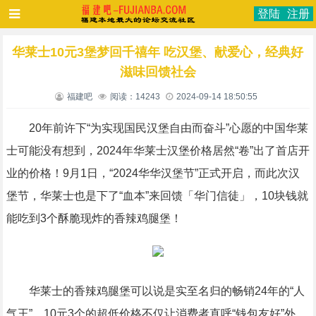
登陆
注册
华莱士10元3堡梦回千禧年 吃汉堡、献爱心，经典好
滋味回馈社会
福建吧
阅读：14243
2024-09-14 18:50:55
20年前许下“为实现国民汉堡自由而奋斗”心愿的中国华莱
士可能没有想到，2024年华莱士汉堡价格居然“卷”出了首店开
业的价格！9月1日，“2024华华汉堡节”正式开启，而此次汉
堡节，华莱士也是下了“血本”来回馈「华门信徒」，10块钱就
能吃到3个酥脆现炸的香辣鸡腿堡！
华莱士的香辣鸡腿堡可以说是实至名归的畅销24年的“人
气王”，10元3个的超低价格不仅让消费者直呼“钱包友好”外，