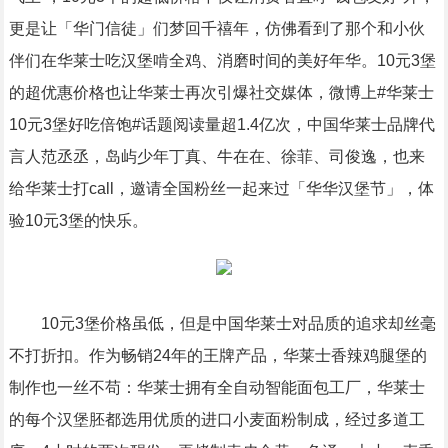
更是让「华门信徒」们梦回千禧年，仿佛看到了那个和小伙
伴们在华莱士吃汉堡啃全鸡、消磨时间的美好年华。10元3堡
的超优惠价格也让华莱士再次引爆社交媒体，微博上#华莱士
10元3堡好吃倍饱#话题阅读量超1.4亿次，中国华莱士品牌代
言人范丞丞，岛屿少年丁真、牛在在、徐菲、司俊逸，也来
给华莱士打call，邀请全国粉丝一起来过「华华汉堡节」，体
验10元3堡的快乐。
10元3堡价格虽低，但是中国华莱士对品质的追求却丝毫
不打折扣。作为畅销24年的王牌产品，华莱士香辣鸡腿堡的
制作也一丝不苟：华莱士拥有全自动智能面包工厂，华莱士
的每个汉堡胚都选用优质的进口小麦面粉制成，经过多道工