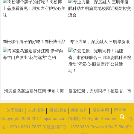
肉松哪个牌子的好吃？肉松博士品
专业力量，深度融入 三明华厦眼
质看得见！用实力守护安心美味
科助力明渝两地校园近视防控交流
会
海滨鹭岛邂逅塞外江南 伊犁向海
侨爱汇聚，光明同行！福建省、市
丝门户发出“花与远方”之约
侨联联合三明华厦眼科医院启
动“侨爱心·眼健康行”公益活动！
关于我们
人才招聘
投稿须知
商务合作
版权申明
留言板
Copyright 2008-2017 fujianba.com 福建吧 All Rights Reserved 联系电
话：0591-8891 7857 问题反馈QQ：13789339
Powered By
Z-BlogPH